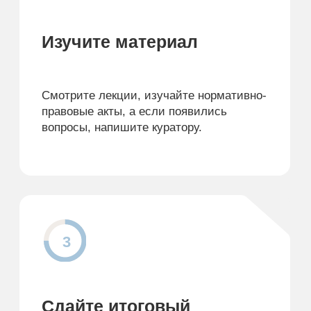
Сдайте итоговый
тест
После завершения обучения пройдите
итоговое тестирование.
4
Получите диплом/
удостоверение
В случае успешного прохождения
итогового тестирования получите
диплом/удостоверение установленного
образца.
Начать учиться