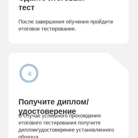
Госзакупки: обучение, тендерное
сопровождение, защита прав
Телефон
8 (3852) 76-32-32
Адрес
656010, г. Барнаул, пр-т
Ленина, д.195а, пом. Н5, оф.
Эл.почта
sib_igmu@mail.ru