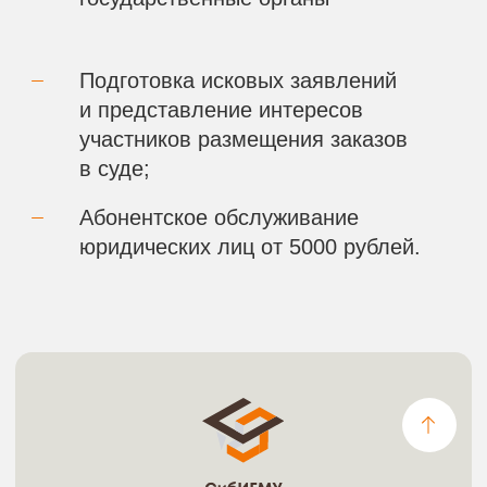
Госзакупки: обучение, тендерное
сопровождение, защита прав
Телефон
8 (3852) 76-32-32
Адрес
656010, г. Барнаул, пр-т
Ленина, д.195а, пом. Н5, оф.
Эл.почта
sib_igmu@mail.ru
©2024 Сибирский институт
государственного и муниципального
управления